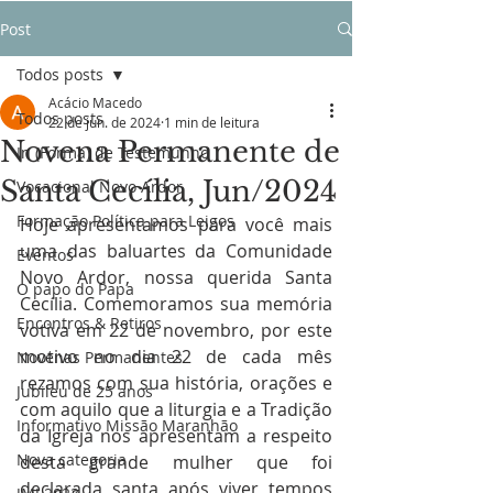
Post
Todos posts
Acácio Macedo
Todos posts
22 de jun. de 2024
1 min de leitura
Novena Permanente de
In (Forma) de Testemunho
Santa Cecília, Jun/2024
Vocacional Novo Ardor
Formação Política para Leigos
Hoje apresentamos para você mais 
uma das baluartes da Comunidade 
Eventos
Novo Ardor, nossa querida Santa 
O papo do Papa
Cecília. Comemoramos sua memória 
Encontros & Retiros
votiva em 22 de novembro, por este 
motivo no dia 22 de cada mês 
Novenas Permanentes
rezamos com sua história, orações e 
Jubileu de 25 anos
com aquilo que a liturgia e a Tradição 
Informativo Missão Maranhão
da Igreja nos apresentam a respeito 
Nova categoria
desta grande mulher que foi 
declarada santa após viver tempos 