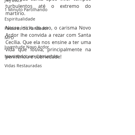
JMJ 2023
turbulentos até o extremo do 
1 Minuto Partilhando
martírio.
Espiritualidade
Nesse início de ano, o carisma Novo 
Palavras do Fundador
Ardor lhe convida a rezar com Santa 
MPD
Cecília. Que ela nos ensine a ter uma 
Juventude Novo Ardor
vida que louva, principalmente na 
Novo Ardor em Comunhão
penitência e sobriedade!
Vidas Restauradas