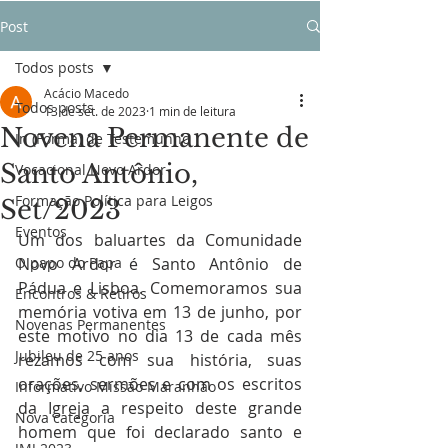
Post
Todos posts
Acácio Macedo
Todos posts
13 de set. de 2023
1 min de leitura
Novena Permanente de
In (Forma) de Testemunho
Santo Antônio,
Vocacional Novo Ardor
Formação Política para Leigos
Set/2023
Eventos
Um dos baluartes da Comunidade 
O papo do Papa
Novo Ardor é Santo Antônio de 
Pádua e Lisboa. Comemoramos sua 
Encontros & Retiros
memória votiva em 13 de junho, por 
Novenas Permanentes
este motivo no dia 13 de cada mês 
Jubileu de 25 anos
rezamos com sua história, suas 
orações, sermões e com os escritos 
Informativo Missão Maranhão
da Igreja a respeito deste grande 
Nova categoria
homem que foi declarado santo e 