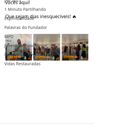
JMJ 2023
vocês aqui!
1 Minuto Partilhando
Que sejam dias inesquecíveis! 🔥
Espiritualidade
Palavras do Fundador
MPD
Juventude Novo Ardor
Novo Ardor em Comunhão
Vidas Restauradas