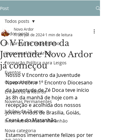
Post
Todos posts
Novo Ardor
Todos posts
17 de jul. de 2024
1 min de leitura
O V Encontro da
In (Forma) de Testemunho
Juventude Novo Ardor
Vocacional Novo Ardor
Formação Política para Leigos
já começou
Eventos
Nosso V Encontro da Juventude 
O papo do Papa
Novo Ardor e 1º Encontro Diocesano 
da Juventude de Zé Doca teve início 
Encontros & Retiros
às 8h da manhã de hoje com a 
Novenas Permanentes
recepção e acolhida dos nossos 
Jubileu de 25 anos
jovens vindos de Brasília, Goiás, 
Ceará e do Maranhão.
Informativo Missão Maranhão
Nova categoria
Estamos imensamente felizes por ter 