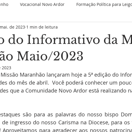
unho
Vocacional Novo Ardor
Formação Política para Leig
 mai. de 2023
1 min de leitura
 Retiros
Novenas Permanentes
Jubileu de 25 anos
ão do Informativo da M
Nova categoria
JMJ 2023
1 Minuto Partilhando
Es
ão Maio/2023
e 2023
 Missão Maranhão lançaram hoje a 5ª edição do Info
Juventude Novo Ardor
Novo Ardor em Comunhão
V
des do mês de abril.  Você poderá conhecer um pouc
dades que a Comunidade Novo Ardor está realizando n
estaques são para as palavras do nosso bispo Dom 
 de ingresso do nosso Carisma na Diocese, para os 
s! Aproveitamos para agradecer aos nossos patrocin