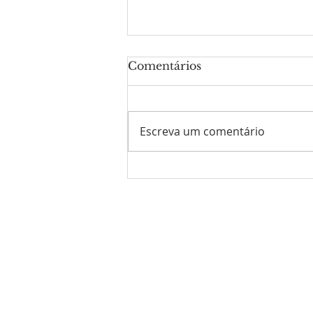
Comentários
Escreva um comentário
8ª Edição do Informativo
da Missão Maranhão
DEZ/2025
SOBRE NÓS
Somos a Comunidade Católica Novo Ardor