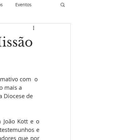
os
Eventos
issão
piritualidade
rmativo com  o 
idas Restauradas
o mais a 
a Diocese de 
João Kott e o 
testemunhos e 
adores que por 