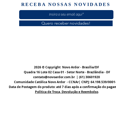
RECEBA NOSSAS NOVIDADES
Quero receber novidades!
2026 © Copyright Novo Ardor - Brasília/DF
Quadra 16 Lote 02 Casa 01 - Setor Norte - Brazlândia - DF
contato@novoardor.com.br
|
(61) 30601920
Comunidade Católica Novo Ardor - CCNAr| CNPJ: 64.198.539/0001
Data de Postagem do produto: até 7 dias após a confirmação do paga
Política de Troca, Devolução e Reembolso
.
Nossa missão é ser instrumento para restaurar vidas.