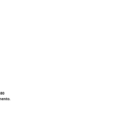
-80
mento.