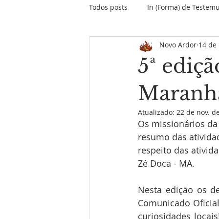
Todos posts
In (Forma) de Testem
Novo Ardor
14 de
O papo do Papa
Encontros &
5ª ediç
Informativo Missão Maranhão
Maranh
Atualizado:
22 de nov. d
Os missionários da
Palavras do Fundador
MPD
resumo das ativida
respeito das ativi
Zé Doca - MA. 
Nesta edição os d
Comunicado Oficial
curiosidades locai