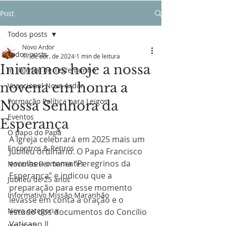
Post
Todos posts
Novo Ardor
Todos posts
17 de abr. de 2024
1 min de leitura
Iniciamos hoje a nossa
In (Forma) de Testemunho
novena em honra a
Vocacional Novo Ardor
Formação Política para Leigos
Nossa Senhora da
Eventos
Esperança
O papo do Papa
A Igreja celebrará em 2025 mais um 
Encontros & Retiros
Jubileu ordinário. O Papa Francisco 
escolheu o tema “Peregrinos da 
Novenas Permanentes
Esperança” e indicou que a 
Jubileu de 25 anos
preparação para esse momento 
Informativo Missão Maranhão
levasse em conta a oração e o 
Nova categoria
estudo dos documentos do Concílio 
Vaticano II.