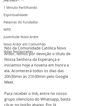
JMJ 2023
1 Minuto Partilhando
Espiritualidade
Palavras do Fundador
MPD
Juventude Novo Ardor
Novo Ardor em Comunhão
Nós da Comunidade Católica Novo 
Vidas Restauradas
Ardor, temos por devoção o título de 
Nossa Senhora da Esperança e 
iniciamos hoje a novena em honra a 
ela. Acontecerá todos os dias das 
20h30min às 21h30min pelo Google 
Meet. 
Para receber o link, entre no nosso 
grupo silencioso do Whatsapp, basta 
clicar no botão abaixo. Por lá 