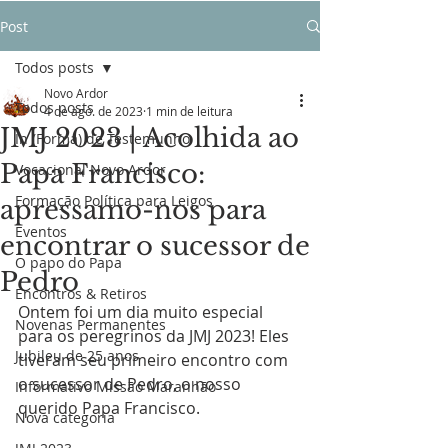
Post
Todos posts
Novo Ardor
Todos posts
4 de ago. de 2023
1 min de leitura
JMJ 2023 | Acolhida ao
In (Forma) de Testemunho
Papa Francisco:
Vocacional Novo Ardor
Formação Política para Leigos
apressamo-nos para
Eventos
encontrar o sucessor de
O papo do Papa
Pedro
Encontros & Retiros
Ontem foi um dia muito especial 
Novenas Permanentes
para os peregrinos da JMJ 2023! Eles 
Jubileu de 25 anos
tiveram seu primeiro encontro com 
o sucessor de Pedro, o nosso 
Informativo Missão Maranhão
querido Papa Francisco. 
Nova categoria