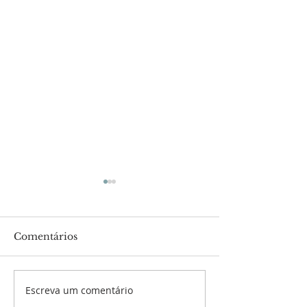
Comentários
Escreva um comentário
1ª Exortação
8ª Edição do
Comunitária Novo
Informativo d