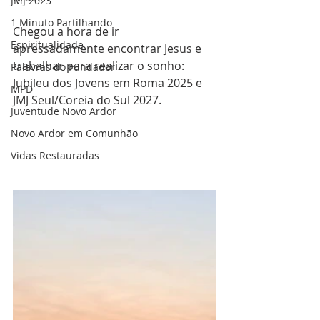
JMJ 2023
1 Minuto Partilhando
Chegou a hora de ir 
Espiritualidade
apressadamente encontrar Jesus e 
trabalhar para realizar o sonho: 
Palavras do Fundador
Jubileu dos Jovens em Roma 2025 e 
MPD
JMJ Seul/Coreia do Sul 2027. 
Juventude Novo Ardor
Novo Ardor em Comunhão
Vidas Restauradas