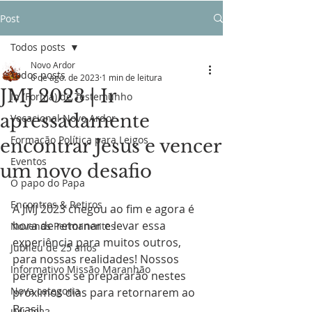
Post
Todos posts
Novo Ardor
Todos posts
6 de ago. de 2023
1 min de leitura
JMJ 2023 | Ir
In (Forma) de Testemunho
apressadamente
Vocacional Novo Ardor
Formação Política para Leigos
encontrar Jesus e vencer
Eventos
um novo desafio
O papo do Papa
Encontros & Retiros
A JMJ 2023 chegou ao fim e agora é 
hora de retornar e levar essa 
Novenas Permanentes
experiência para muitos outros, 
Jubileu de 25 anos
para nossas realidades! Nossos 
Informativo Missão Maranhão
peregrinos se prepararão nestes 
Nova categoria
próximos dias para retornarem ao 
Brasil.