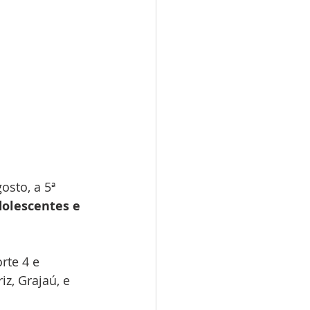
sto, a 5ª 
olescentes e 
te 4 e  
z, Grajaú, e 