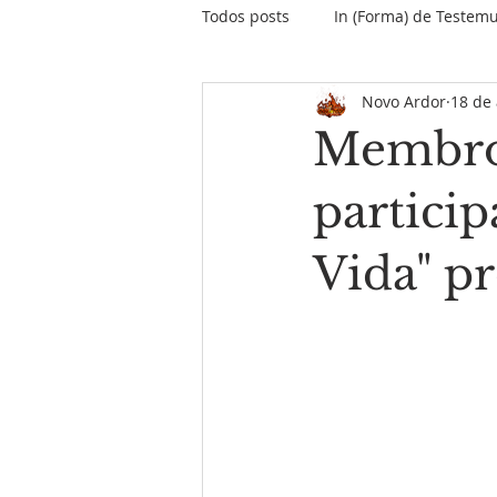
Todos posts
In (Forma) de Testem
Novo Ardor
18 de 
O papo do Papa
Encontros &
Membro
Informativo Missão Maranhão
partici
Vida" p
Palavras do Fundador
MPD