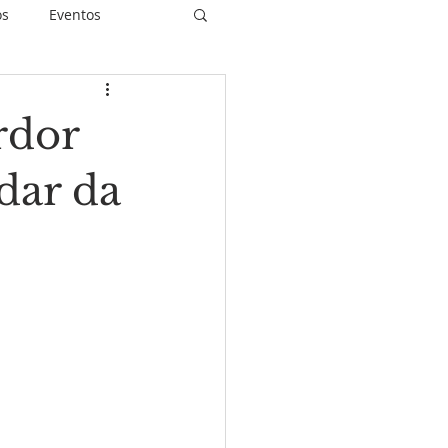
os
Eventos
rdor
piritualidade
dar da
idas Restauradas