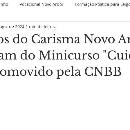
unho
Vocacional Novo Ardor
Formação Política para Leig
ago. de 2024
1 min de leitura
 Retiros
Novenas Permanentes
Jubileu de 25 anos
s do Carisma Novo A
Nova categoria
JMJ 2023
1 Minuto Partilhando
Es
pam do Minicurso "Cui
romovido pela CNBB
Juventude Novo Ardor
Novo Ardor em Comunhão
V