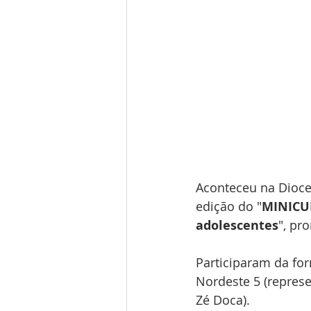
Aconteceu na Dioces
edição do "
MINICUR
adolescentes
", pr
Participaram da for
Nordeste 5 (represe
Zé Doca).