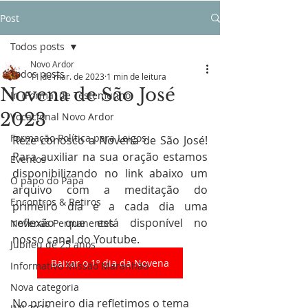
Post
Todos posts
Novo Ardor
Todos posts
11 de mar. de 2023
1 min de leitura
Novena de São José
In (Forma) de Testemunho
2023
Vocacional Novo Ardor
Formação Política para Leigos
Reze conosco a Novena de São José! 
Para auxiliar na sua oração estamos 
Eventos
disponibilizando no link abaixo um 
O papo do Papa
arquivo com a meditação do 
Encontros & Retiros
primeiro dia e a cada dia uma 
reflexão que está disponível no 
Novenas Permanentes
nosso canal do Youtube. 
Jubileu de 25 anos
Baixar o 1º dia da Novena
Informativo Missão Maranhão
Nova categoria
No primeiro dia refletimos o tema 