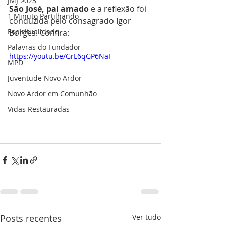
JMJ 2023
São José, pai amado 
e a reflexão foi 
1 Minuto Partilhando
conduzida pelo consagrado Igor 
Espiritualidade
Borges. Confira:
Palavras do Fundador
https://youtu.be/GrL6qGP6NaI
MPD
Juventude Novo Ardor
Novo Ardor em Comunhão
Vidas Restauradas
Posts recentes
Ver tudo