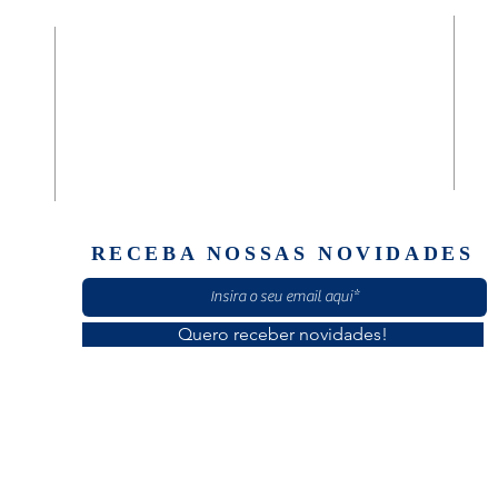
da
Diaconia Geral São José e Casa Masculina
(61) 30601920
Quadra 02, Rua C, Casa 89
Setor Norte Brazlândia
Brasília/ DF - CEP: 72710-020
RECEBA NOSSAS NOVIDADES
Quero receber novidades!