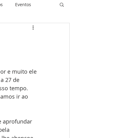
os
Eventos
piritualidade
r e muito ele 
idas Restauradas
a 27 de 
sso tempo. 
amos ir ao 
e aprofundar 
pela 