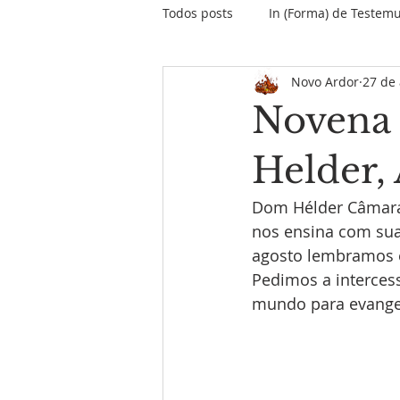
Todos posts
In (Forma) de Testem
Novo Ardor
27 de 
O papo do Papa
Encontros &
Novena
Informativo Missão Maranhão
Helder,
Dom Hélder Câmara 
Palavras do Fundador
MPD
nos ensina com sua
agosto lembramos e
Pedimos a interces
mundo para evangel