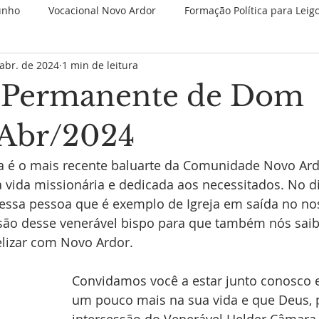
unho
Vocacional Novo Ardor
Formação Política para Leig
abr. de 2024
1 min de leitura
 Retiros
Novenas Permanentes
Jubileu de 25 anos
 Permanente de Dom
Nova categoria
JMJ 2023
1 Minuto Partilhando
Es
 Abr/2024
é o mais recente baluarte da Comunidade Novo Ardo
Juventude Novo Ardor
Novo Ardor em Comunhão
V
 vida missionária e dedicada aos necessitados. No di
ssa pessoa que é exemplo de Igreja em saída no no
são desse venerável bispo para que também nós saib
izar com Novo Ardor. 
Convidamos você a estar junto conosco 
um pouco mais na sua vida e que Deus, 