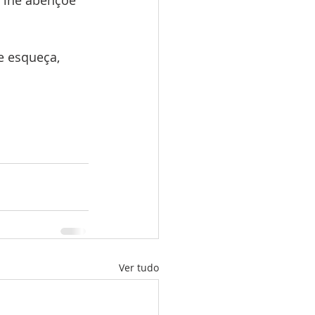
 lhe abençoe 
e esqueça, 
Ver tudo