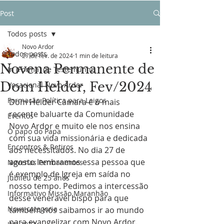
Post
Todos posts
Novo Ardor
Todos posts
27 de fev. de 2024
1 min de leitura
Novena Permanente de
In (Forma) de Testemunho
Dom Helder, Fev/2024
Vocacional Novo Ardor
Formação Política para Leigos
Dom Hélder Câmara é o mais 
recente baluarte da Comunidade 
Eventos
Novo Ardor e muito ele nos ensina 
O papo do Papa
com sua vida missionária e dedicada 
Encontros & Retiros
aos necessitados. No dia 27 de 
agosto lembramos essa pessoa que 
Novenas Permanentes
é exemplo de Igreja em saída no 
Jubileu de 25 anos
nosso tempo. Pedimos a intercessão 
Informativo Missão Maranhão
desse venerável bispo para que 
Nova categoria
também nós saibamos ir ao mundo 
para evangelizar com Novo Ardor. 