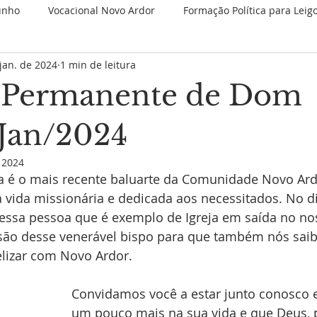
unho
Vocacional Novo Ardor
Formação Política para Leig
jan. de 2024
1 min de leitura
 Retiros
Novenas Permanentes
Jubileu de 25 anos
 Permanente de Dom
Nova categoria
JMJ 2023
1 Minuto Partilhando
Es
 Jan/2024
e 2024
é o mais recente baluarte da Comunidade Novo Ardo
Juventude Novo Ardor
Novo Ardor em Comunhão
V
 vida missionária e dedicada aos necessitados. No di
ssa pessoa que é exemplo de Igreja em saída no no
são desse venerável bispo para que também nós saib
izar com Novo Ardor. 
Convidamos você a estar junto conosco 
um pouco mais na sua vida e que Deus, 