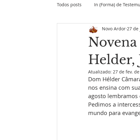
Todos posts
In (Forma) de Testem
Novo Ardor
27 de 
O papo do Papa
Encontros &
Novena
Informativo Missão Maranhão
Helder,
Atualizado:
27 de fev. d
Dom Hélder Câmara 
Palavras do Fundador
MPD
nos ensina com sua
agosto lembramos e
Pedimos a interces
mundo para evangel