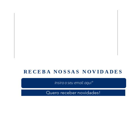
da
Diaconia Geral São José e Casa Masculina
(61) 30601920
Quadra 02, Rua C, Casa 89
Setor Norte Brazlândia
Brasília/ DF - CEP: 72710-020
RECEBA NOSSAS NOVIDADES
Quero receber novidades!