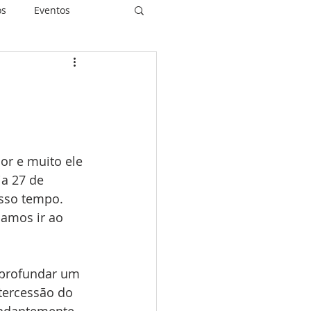
os
Eventos
piritualidade
r e muito ele 
idas Restauradas
a 27 de 
sso tempo. 
amos ir ao 
aprofundar um 
tercessão do 