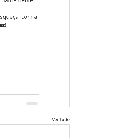
ndantemente. 
esqueça, com a 
as!
Ver tudo