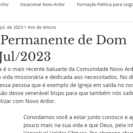
unho
Vocacional Novo Ardor
Formação Política para Leig
jul. de 2023
1 min de leitura
 Retiros
Novenas Permanentes
Jubileu de 25 anos
 Permanente de Dom
Nova categoria
JMJ 2023
1 Minuto Partilhando
Es
 Jul/2023
é o mais recente baluarte da Comunidade Novo Ardo
Juventude Novo Ardor
Novo Ardor em Comunhão
V
 vida missionária e dedicada aos necessitados. No di
ssa pessoa que é exemplo de Igreja em saída no no
são desse venerável bispo para que também nós saib
izar com Novo Ardor. 
Convidamos você a estar junto conosco e 
pouco mais na sua vida e que Deus, pela in