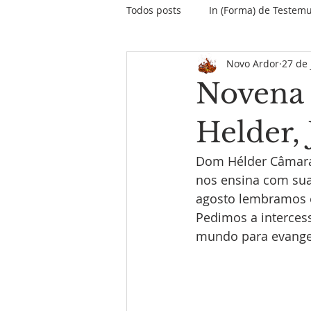
Todos posts
In (Forma) de Testem
Novo Ardor
27 de 
O papo do Papa
Encontros &
Novena
Informativo Missão Maranhão
Helder,
Dom Hélder Câmara 
Palavras do Fundador
MPD
nos ensina com sua
agosto lembramos e
Pedimos a interces
mundo para evangel