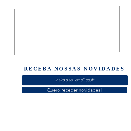
da
Diaconia Geral São José e Casa Masculina
(61) 30601920
Quadra 02, Rua C, Casa 89
Setor Norte Brazlândia
Brasília/ DF - CEP: 72710-020
RECEBA NOSSAS NOVIDADES
Quero receber novidades!