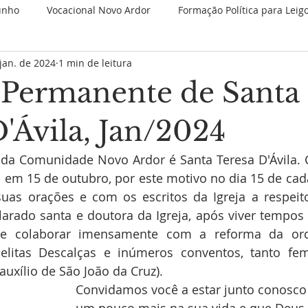
unho
Vocacional Novo Ardor
Formação Política para Leig
jan. de 2024
1 min de leitura
 Retiros
Novenas Permanentes
Jubileu de 25 anos
Permanente de Santa
Nova categoria
JMJ 2023
1 Minuto Partilhando
Es
'Ávila, Jan/2024
 da Comunidade Novo Ardor é Santa Teresa D'Ávila
Juventude Novo Ardor
Novo Ardor em Comunhão
V
 em 15 de outubro, por este motivo no dia 15 de ca
suas orações e com os escritos da Igreja a respeit
arado santa e doutora da Igreja, após viver tempos 
a e colaborar imensamente com a reforma da ord
litas Descalças e inúmeros conventos, tanto fem
uxílio de São João da Cruz). 
Convidamos você a estar junto conosco