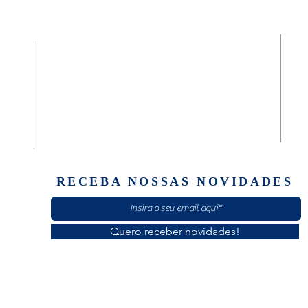
SEDE FUNDACIONAL
da
Diaconia Geral São José e Casa Masculina
(61) 30601920
Quadra 02, Rua C, Casa 89
Setor Norte Brazlândia
Brasília/ DF - CEP: 72710-020
RECEBA NOSSAS NOVIDADES
Quero receber novidades!