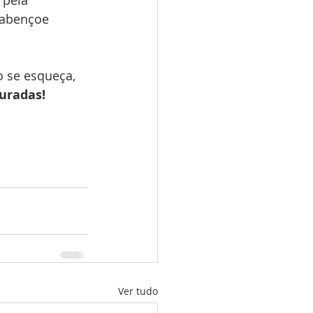
 pela 
 abençoe 
 se esqueça, 
auradas!
Ver tudo