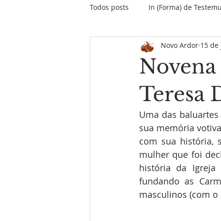
Todos posts
In (Forma) de Testem
Novo Ardor
15 de 
O papo do Papa
Encontros &
Novena 
Informativo Missão Maranhão
Teresa D
Uma das baluartes
Palavras do Fundador
MPD
sua memória votiva
com sua história, 
mulher que foi decl
história da Igrej
fundando as Carme
masculinos (com o a