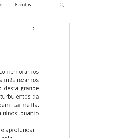
os
Eventos
piritualidade
. Comemoramos 
idas Restauradas
da mês rezamos 
o desta grande 
turbulentos da 
em carmelita, 
ininos quanto 
 e aprofundar 