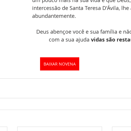
um pouco mais na sua vida e que Deus,
intercessão de Santa Teresa D'Ávila, lhe
abundantemente. 
Deus abençoe você e sua família e não
com a sua ajuda 
vidas são rest
BAIXAR NOVENA