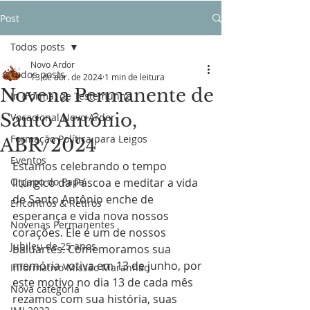
Post
Todos posts
Novo Ardor
Todos posts
13 de abr. de 2024
1 min de leitura
Novena Permanente de
In (Forma) de Testemunho
Santo Antônio,
Vocacional Novo Ardor
Formação Política para Leigos
ABR/2024
Eventos
Estamos celebrando o tempo 
O papo do Papa
litúrgico da Páscoa e meditar a vida 
de Santo Antônio enche de 
Encontros & Retiros
esperança e vida nova nossos 
Novenas Permanentes
corações. Ele é um de nossos 
Jubileu de 25 anos
baluartes
. Comemoramos sua 
memória votiva em 13 de junho, por 
Informativo Missão Maranhão
este motivo no dia 13 de cada mês 
Nova categoria
rezamos com sua história, suas 