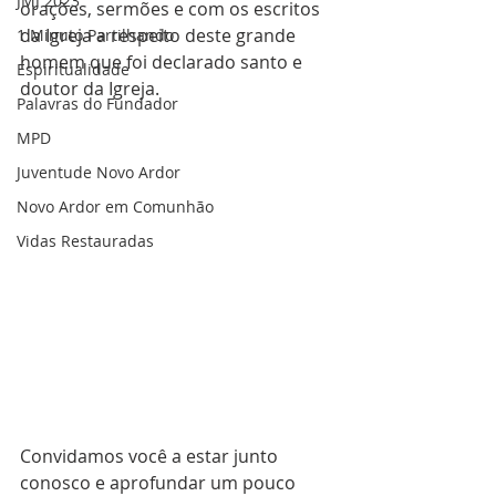
JMJ 2023
orações, sermões e com os escritos 
da Igreja a respeito deste grande 
1 Minuto Partilhando
homem que foi declarado santo e 
Espiritualidade
doutor da Igreja.
Palavras do Fundador
MPD
Juventude Novo Ardor
Novo Ardor em Comunhão
Vidas Restauradas
Convidamos você a estar junto 
conosco e aprofundar um pouco 