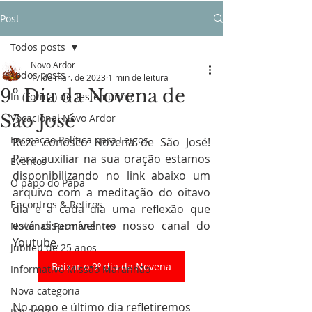
Post
Todos posts
Novo Ardor
Todos posts
17 de mar. de 2023
1 min de leitura
9º Dia da Novena de
In (Forma) de Testemunho
São José
Vocacional Novo Ardor
Formação Política para Leigos
Reze conosco Novena de São José! 
Para auxiliar na sua oração estamos 
Eventos
disponibilizando no link abaixo um 
O papo do Papa
arquivo com a meditação do oitavo 
Encontros & Retiros
dia e a cada dia uma reflexão que 
está disponível no nosso canal do 
Novenas Permanentes
Youtube. 
Jubileu de 25 anos
Baixar o 9º dia da Novena
Informativo Missão Maranhão
Nova categoria
No nono e último dia refletiremos 