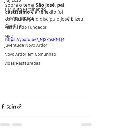
JMJ 2023
sobre o tema 
São José, pai 
1 Minuto Partilhando
castíssimo 
e a reflexão foi 
Espiritualidade
conduzida pelo discípulo José Elizeu. 
Confira:
Palavras do Fundador
MPD
https://youtu.be/_NJ8Z5sKNQ4
Juventude Novo Ardor
Novo Ardor em Comunhão
Vidas Restauradas