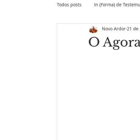
Todos posts
In (Forma) de Testem
Novo Ardor
21 de
O papo do Papa
Encontros &
O Agora
Informativo Missão Maranhão
Palavras do Fundador
MPD