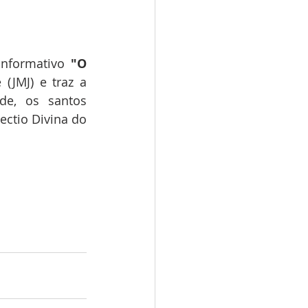
nformativo 
"O 
(JMJ) e traz a 
de, os santos 
ctio Divina do 