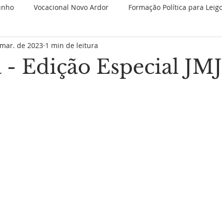
unho
Vocacional Novo Ardor
Formação Política para Leig
 mar. de 2023
1 min de leitura
 Retiros
Novenas Permanentes
Jubileu de 25 anos
 - Edição Especial JMJ
Nova categoria
JMJ 2023
1 Minuto Partilhando
Es
Juventude Novo Ardor
Novo Ardor em Comunhão
V