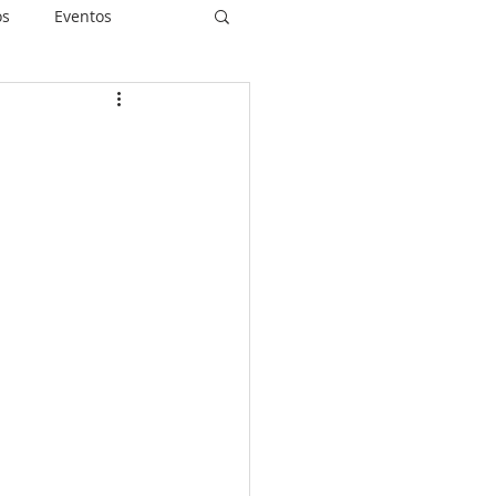
os
Eventos
piritualidade
idas Restauradas