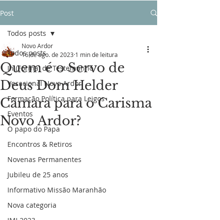
Post
Todos posts
Novo Ardor
Todos posts
16 de ago. de 2023
1 min de leitura
Quem é o Servo de
In (Forma) de Testemunho
Deus Dom Helder
Vocacional Novo Ardor
Formação Política para Leigos
Câmara para o Carisma
Eventos
Novo Ardor?
O papo do Papa
Encontros & Retiros
Novenas Permanentes
Jubileu de 25 anos
Informativo Missão Maranhão
Nova categoria