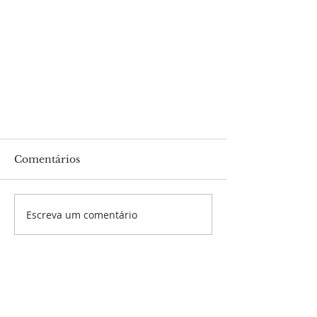
Comentários
Escreva um comentário
Festa de Santa Cecília,
baluarte do Carisma Novo
SOBRE NÓS
Ardor
Somos a Comunidade Católica Novo Ardor