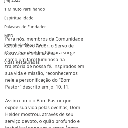
JMJ 2023
1 Minuto Partilhando
Espiritualidade
Palavras do Fundador
MPD
Para nós, membros da Comunidade 
Juventude Novo Ardor
Católica Novo Ardor, o Servo de 
Deus Dom Helder Câmara surge 
Novo Ardor em Comunhão
como um farol luminoso na 
Vidas Restauradas
trajetória de nossa fé. Inspirados em 
sua vida e missão, reconhecemos 
nele a personificação do “Bom 
Pastor” descrito em Jo. 10, 11. 
Assim como o Bom Pastor que 
expõe sua vida pelas ovelhas, Dom 
Helder mostrou, através de seu 
serviço devoto, o quão profundo e 