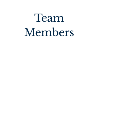
Team
Members
SOBRE NÓS
Somos a Comunidade Católica Novo Ardor
fundada no ano de 2000 na Arquidiocese de
Brasília, temos por missão ser instrumento de
RESTAURAÇÃO, espalhando NOVO ARDOR
através da FORMAÇÃO na sã doutrina da Igreja.
CONTATOS