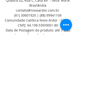
Quadra 02, Rua C, Casa 89 -
Setor Norte
Brazlândia
contato@novoardor.com.br
(61) 30601920
|
(88) 99941104
Comunidade Católica Novo Ardor - CCNAr
CNPJ:
64.198.539
/0001-80
Data de Postagem do produto: até 7 dias
após a confirmação do pagamento.
Política de Troca, Devolução e Reembolso
.
RECEBA NOSSAS
NOVIDADES
Quero receber novidades!