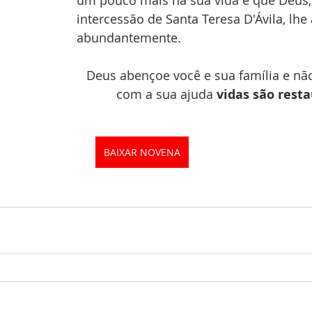
um pouco mais na sua vida e que Deus,
intercessão de Santa Teresa D'Ávila, lhe
abundantemente. 
Deus abençoe você e sua família e não
com a sua ajuda 
vidas são rest
BAIXAR NOVENA