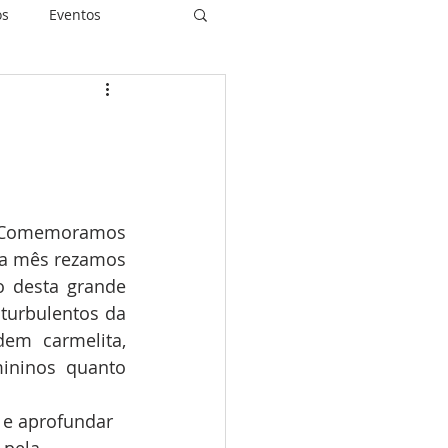
os
Eventos
piritualidade
. Comemoramos 
idas Restauradas
da mês rezamos 
o desta grande 
turbulentos da 
em carmelita, 
ininos quanto 
 e aprofundar 