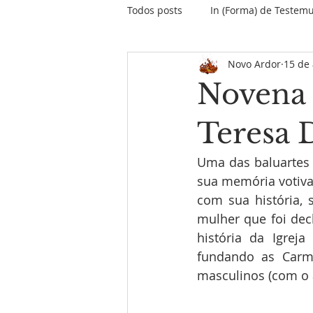
Todos posts
In (Forma) de Testem
Novo Ardor
15 de 
O papo do Papa
Encontros &
Novena 
Informativo Missão Maranhão
Teresa 
Uma das baluartes
Palavras do Fundador
MPD
sua memória votiva
com sua história, 
mulher que foi decl
história da Igrej
fundando as Carme
masculinos (com o a