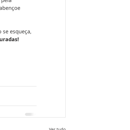
 pela 
 abençoe 
 se esqueça, 
auradas!
Ver tudo