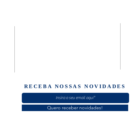
SEDE FUNDACIONAL
da
Diaconia Geral São José e Casa Masculina
(61) 30601920
Quadra 02, Rua C, Casa 89
Setor Norte Brazlândia
Brasília/ DF - CEP: 72710-020
RECEBA NOSSAS NOVIDADES
Quero receber novidades!