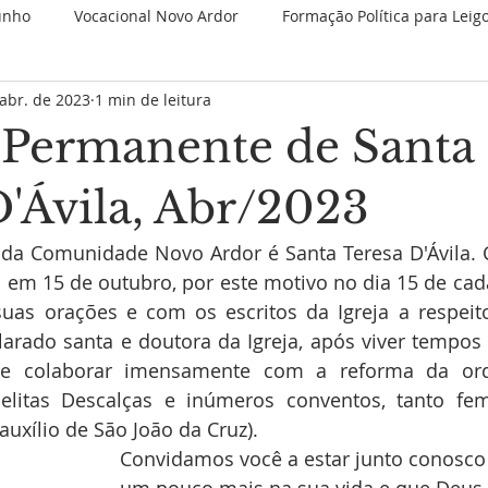
unho
Vocacional Novo Ardor
Formação Política para Leig
abr. de 2023
1 min de leitura
 Retiros
Novenas Permanentes
Jubileu de 25 anos
Permanente de Santa
Nova categoria
JMJ 2023
1 Minuto Partilhando
Es
D'Ávila, Abr/2023
 da Comunidade Novo Ardor é Santa Teresa D'Ávila
Juventude Novo Ardor
Novo Ardor em Comunhão
V
 em 15 de outubro, por este motivo no dia 15 de ca
suas orações e com os escritos da Igreja a respeit
arado santa e doutora da Igreja, após viver tempos 
a e colaborar imensamente com a reforma da ord
litas Descalças e inúmeros conventos, tanto fem
uxílio de São João da Cruz). 
Convidamos você a estar junto conosco