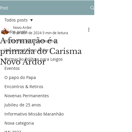
Post
Todos posts
Novo Ardor
Todos posts
8 de abr. de 2024
3 min de leitura
A formação é a
In (Forma) de Testemunho
primazia do Carisma
Vocacional Novo Ardor
Formação Política para Leigos
Novo Ardor
Eventos
O papo do Papa
Encontros & Retiros
Novenas Permanentes
Jubileu de 25 anos
Informativo Missão Maranhão
Nova categoria