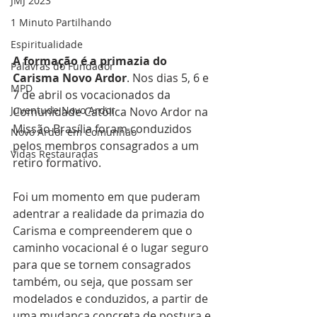
JMJ 2023
1 Minuto Partilhando
Espiritualidade
A formação é a primazia do 
Palavras do Fundador
Carisma Novo Ardor
. Nos dias 5, 6 e 
MPD
7 de abril os vocacionados da 
Juventude Novo Ardor
Comunidade Católica Novo Ardor na 
Missão Brasília foram conduzidos 
Novo Ardor em Comunhão
pelos membros consagrados a um 
Vidas Restauradas
retiro formativo. 
Foi um momento em que puderam 
adentrar a realidade da primazia do 
Carisma e compreenderem que o 
caminho vocacional é o lugar seguro 
para que se tornem consagrados 
também, ou seja, que possam ser 
modelados e conduzidos, a partir de 
uma mudança concreta de postura e 